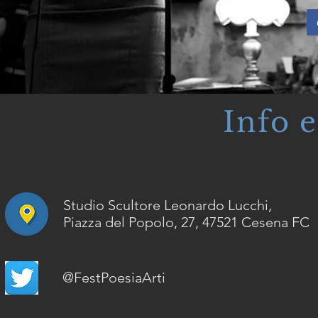
S
Info 
Studio Scultore Leonardo Lucchi,
Piazza del Popolo, 27, 47521 Cesena FC
@FestPoesiaArti