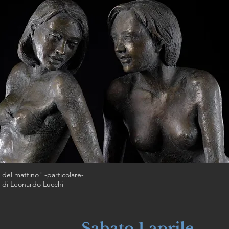
 del mattino" -particolare-
a di Leonardo Lucchi
Sabato 1 aprile