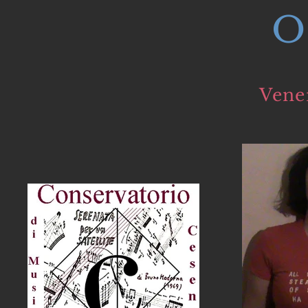
O
Vene